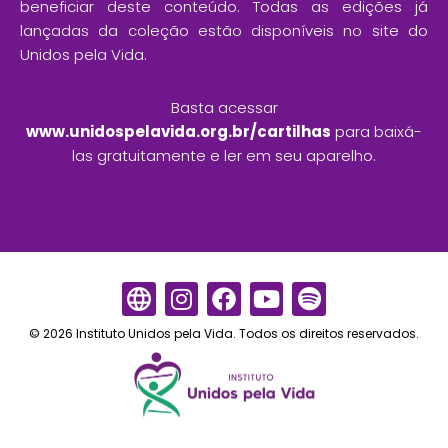
beneficiar deste conteúdo. Todas as edições já
lançadas da coleção estão disponíveis no site do
Unidos pela Vida.
Basta acessar
www.unidospelavida.org.br/cartilhas
para baixá-
las gratuitamente e ler em seu aparelho.
I
F
Y
S
n
a
o
p
© 2026 Instituto Unidos pela Vida. Todos os direitos reservados.
s
c
u
o
t
e
t
t
a
b
u
i
g
o
b
f
r
o
e
y